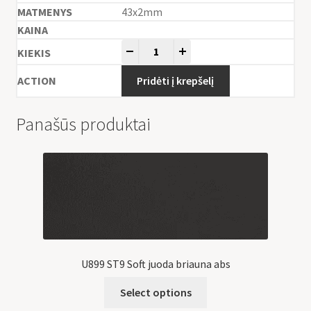
43x2mm
-
+
Pridėti į krepšelį
Panašūs produktai
U899 ST9 Soft juoda briauna abs
Select options