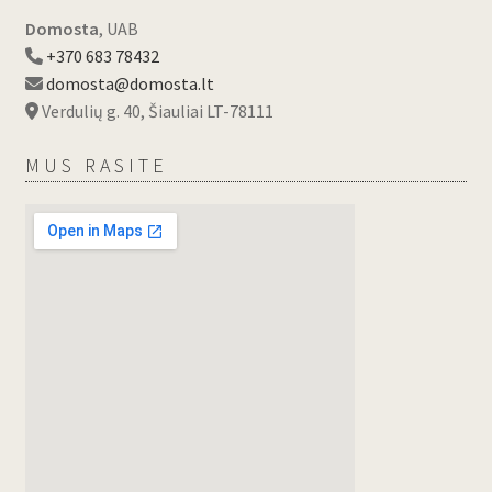
Domosta
, UAB
+370 683 78432
domosta@domosta.lt
Verdulių g. 40, Šiauliai LT-78111
MUS RASITE