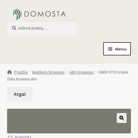
Ieškoti
When autocomplete results are av
Meniu
Pradžia
Pradžia
Baldinės briaunos
ABS briaunos
U669 ST9 Estate
žalia briauna abs
Parduotuvė
Apie mus
Profilis
🔍
Įsiminti