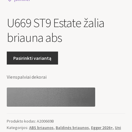
U669 ST9 Estate žalia
briauna abs
Pasirinkti variantą
Vienspalviai dekorai
Produkto kodas:
A200669B
Kategorijos:
ABS briaunos
,
Baldinės briaunos
,
Egger 2026+
,
Uni