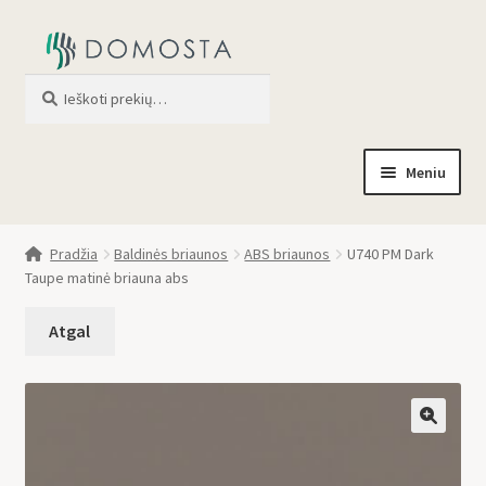
Ieškoti
When autocomplete results are av
Meniu
Pradžia
Pradžia
Baldinės briaunos
ABS briaunos
U740 PM Dark
Taupe matinė briauna abs
Parduotuvė
Apie mus
Profilis
🔍