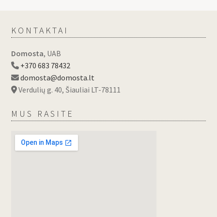
KONTAKTAI
Domosta
, UAB
+370 683 78432
domosta@domosta.lt
Verdulių g. 40, Šiauliai LT-78111
MUS RASITE