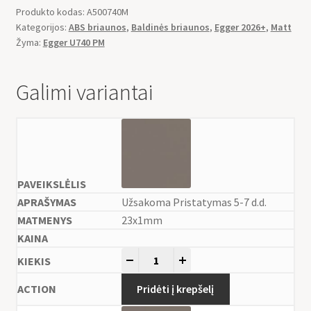
Produkto kodas:
A500740M
Kategorijos:
ABS briaunos
,
Baldinės briaunos
,
Egger 2026+
,
Matt
Žyma:
Egger U740 PM
Galimi variantai
Užsakoma Pristatymas 5-7 d.d.
23x1mm
-
+
Pridėti į krepšelį