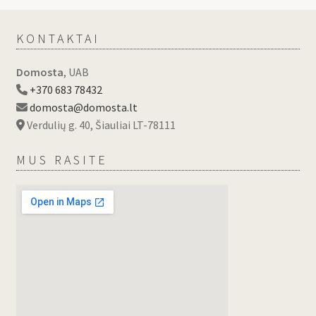
KONTAKTAI
Domosta
, UAB
+370 683 78432
domosta@domosta.lt
Verdulių g. 40, Šiauliai LT-78111
MUS RASITE