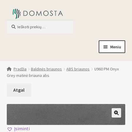
Ieškoti
When autocomplete results are av
Meniu
Pradžia
Pradžia
Baldinės briaunos
ABS briaunos
U960 PM Onyx
Grey matinė briauna abs
Parduotuvė
Apie mus
Profilis
🔍
Įsiminti