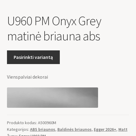
U960 PM Onyx Grey
matinė briauna abs
Pasirinkti variantą
Vienspalviai dekorai
Produkto kodas:
A500960M
Kategorijos:
ABS briaunos
,
Baldinės briaunos
,
Egger 2026+
,
Matt
Žyma:
Egger U960 PM