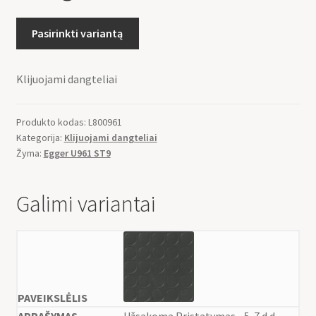
Pasirinkti variantą
Klijuojami dangteliai
Produkto kodas:
L800961
Kategorija:
Klijuojami dangteliai
Žyma:
Egger U961 ST9
Galimi variantai
Užsakoma Pristatymas - 5-7 d.d.