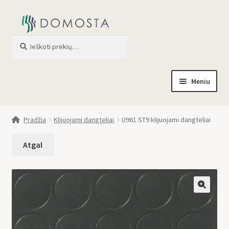
Ieškoti
When autocomplete results are av
Meniu
Pradžia
Pradžia
Klijuojami dangteliai
U961 ST9 klijuojami dangteliai
Parduotuvė
Apie mus
Profilis
🔍