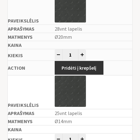
28vnt lapelis
Ø20mm
-
+
Pridėti į krepšelį
25vnt lapelis
Ø14mm
-
+