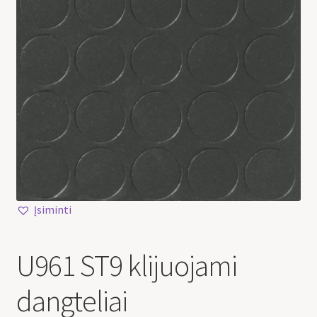
Įsiminti
U961 ST9 klijuojami
dangteliai