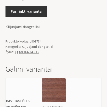
Pasirinkti variantą
Klijuojami dangteliai
Produkto kodas:
L803734
Kategorija:
Klijuojami dangteliai
Žyma:
Egger H3734 ST9
Galimi variantai
28vnt lapelis