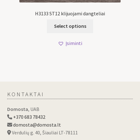
H3133 ST12 klijuojami dangteliai
Select options
Įsiminti
KONTAKTAI
Domosta
, UAB
+370 683 78432
domosta@domosta.lt
Verdulių g. 40, Šiauliai LT-78111