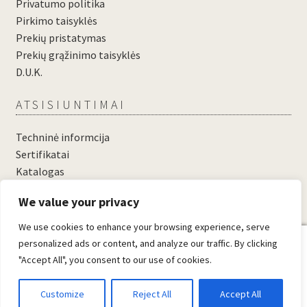
Privatumo politika
Pirkimo taisyklės
Prekių pristatymas
Prekių grąžinimo taisyklės
D.U.K.
ATSISIUNTIMAI
Techninė informcija
Sertifikatai
Katalogas
....
We value your privacy
....
We use cookies to enhance your browsing experience, serve
0
personalized ads or content, and analyze our traffic. By clicking
"Accept All", you consent to our use of cookies.
© Domosta.lt 2026
Sukūrė WooCommerce
.
Customize
Reject All
Accept All