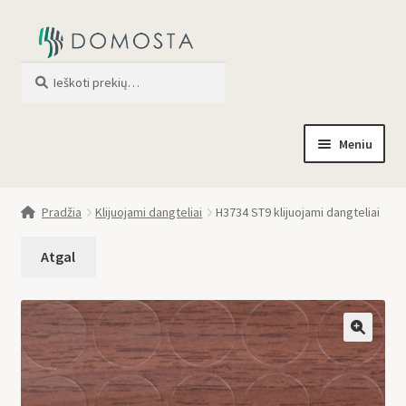
Ieškoti
When autocomplete results are av
Meniu
Pradžia
Pradžia
Klijuojami dangteliai
H3734 ST9 klijuojami dangteliai
Parduotuvė
Apie mus
Profilis
🔍