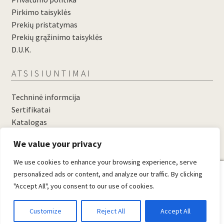
Pirkimo taisyklės
Prekių pristatymas
Prekių grąžinimo taisyklės
D.U.K.
ATSISIUNTIMAI
Techninė informcija
Sertifikatai
Katalogas
....
We value your privacy
....
We use cookies to enhance your browsing experience, serve
0
personalized ads or content, and analyze our traffic. By clicking
"Accept All", you consent to our use of cookies.
© Domosta.lt 2026
Sukūrė WooCommerce
.
Customize
Reject All
Accept All
Ieškoti
When autocomplete results 