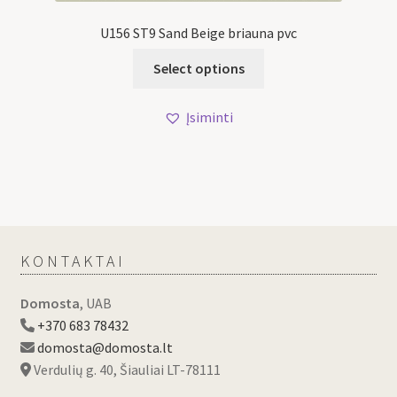
U156 ST9 Sand Beige briauna pvc
Select options
Įsiminti
KONTAKTAI
Domosta
, UAB
+370 683 78432
domosta@domosta.lt
Verdulių g. 40, Šiauliai LT-78111