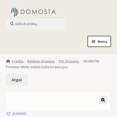
Ieškoti
When autocomplete results are av
Meniu
Pradžia
Pradžia
Baldinės briaunos
PVC briaunos
W1000 PM
Premium White matinė balta briauna pvc
Parduotuvė
Apie mus
Profilis
🔍
Įsiminti