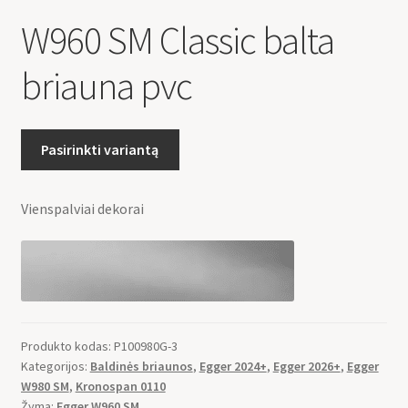
W960 SM Classic balta
briauna pvc
Pasirinkti variantą
Vienspalviai dekorai
Produkto kodas:
P100980G-3
Kategorijos:
Baldinės briaunos
,
Egger 2024+
,
Egger 2026+
,
Egger
W980 SM
,
Kronospan 0110
Žyma:
Egger W960 SM