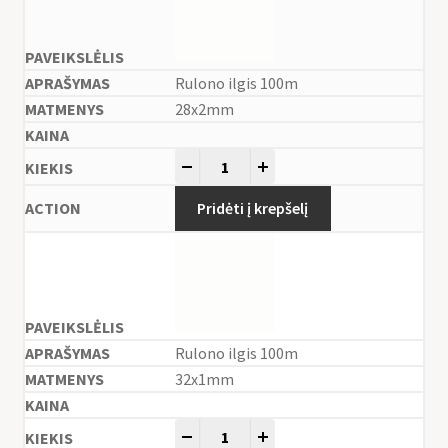
Rulono ilgis 100m
28x2mm
-
+
Pridėti į krepšelį
Rulono ilgis 100m
32x1mm
-
+