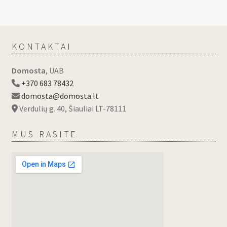
KONTAKTAI
Domosta
, UAB
+370 683 78432
domosta@domosta.lt
Verdulių g. 40, Šiauliai LT-78111
MUS RASITE