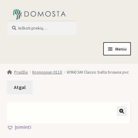
Ieškoti
When autocomplete results are av
Meniu
Pradžia
Pradžia
Kronospan 0110
W960 SM Classic balta briauna pvc
Parduotuvė
Apie mus
Profilis
🔍
Įsiminti