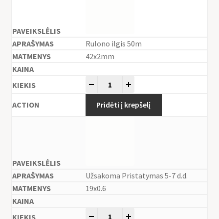
Rulono ilgis 50m
42x2mm
-
+
Pridėti į krepšelį
Užsakoma Pristatymas 5-7 d.d.
19x0.6
-
+