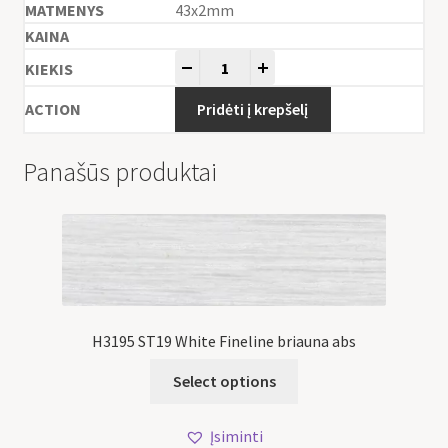
43x2mm
-
+
Pridėti į krepšelį
Panašūs produktai
H3195 ST19 White Fineline briauna abs
Select options
Įsiminti