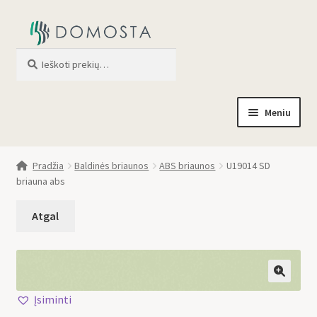
Ieškoti
When autocomplete results are av
Meniu
Pradžia
Pradžia
Baldinės briaunos
ABS briaunos
U19014 SD
briauna abs
Parduotuvė
Apie mus
Profilis
🔍
Įsiminti