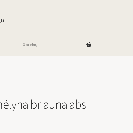
use up and down arrows to review and enter to go to the desired page. To
ti
0 prekių
ėlyna briauna abs