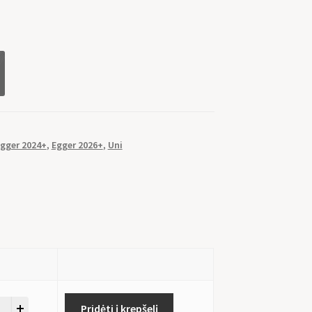
gger 2024+
,
Egger 2026+
,
Uni
Pridėti į krepšelį