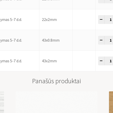
-
+
ymas 5-7 d.d.
22x2mm
-
+
ymas 5-7 d.d.
43x0.8mm
-
+
ymas 5-7 d.d.
43x2mm
Panašūs produktai