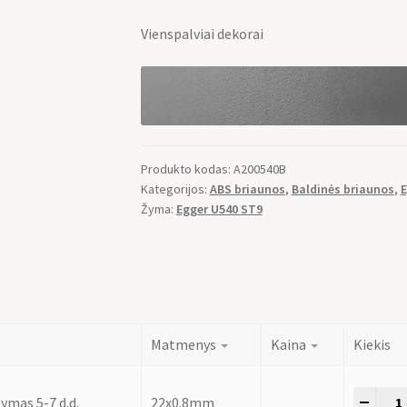
Vienspalviai dekorai
Produkto kodas:
A200540B
Kategorijos:
ABS briaunos
,
Baldinės briaunos
,
E
Žyma:
Egger U540 ST9
Matmenys
Kaina
Kiekis
-
+
ymas 5-7 d.d.
22x0.8mm