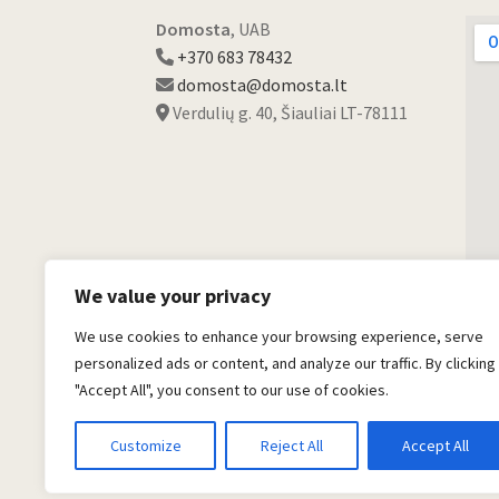
Domosta
, UAB
+370 683 78432
domosta@domosta.lt
Verdulių g. 40, Šiauliai LT-78111
We value your privacy
We use cookies to enhance your browsing experience, serve
personalized ads or content, and analyze our traffic. By clicking
"Accept All", you consent to our use of cookies.
© Domosta.lt 2026
Customize
Reject All
Accept All
Sukūrė WooCommerce
.