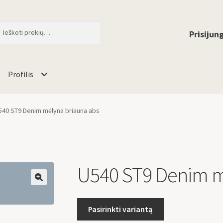
ti
When autocomplete results are available 
Prisijung
Profilis
540 ST9 Denim mėlyna briauna abs
U540 ST9 Denim m
🔍
Pasirinkti variantą